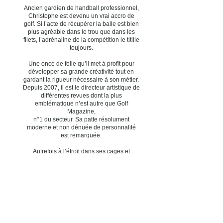
Ancien gardien de handball professionnel,
Christophe est devenu un vrai accro de
golf. Si l’acte de récupérer la balle est bien
plus agréable dans le trou que dans les
filets, l’adrénaline de la compétition le titille
toujours.
Une once de folie qu’il met à profit pour
développer sa grande créativité tout en
gardant la rigueur nécessaire à son métier.
Depuis 2007, il est le directeur artistique de
différentes revues dont la plus
emblématique n’est autre que Golf
Magazine,
n°1 du secteur. Sa patte résolument
moderne et non dénuée de personnalité
est remarquée.
Autrefois à l’étroit dans ses cages et
aujourd’hui limité dans les pages,
Christophe s’ouvre désormais à d’autres
champs d’exploration, à d’autres terrains
d’expression.
Il met en lumière sa passion pour la petite
balle blanche au travers d’oeuvres
graphiques, volontairement détournées et
indéfectiblement associées à l’air du temps