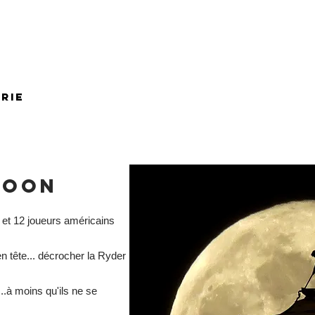
GOLF GALE
rie
L'artiste
Le catalogue
Les e
moon
 et 12 joueurs américains
en tête... décrocher la Ryder
.à moins qu'ils ne se