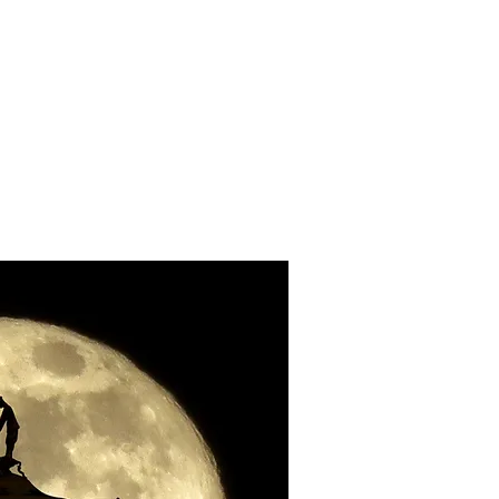
RIE
xpos
presse
Contact