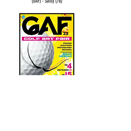
(GAF) -
Sailly (78)
Exposition permanente à Golf Magazine (Saint-
Cloud sur RDV)